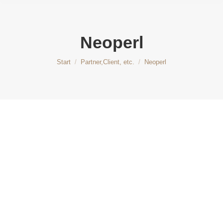
Neoperl
Sie befinden sich hier:
Start
Partner,Client, etc.
Neoperl