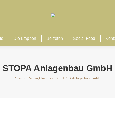
is
Die Etappen
Beitreten
Social Feed
Kont
STOPA Anlagenbau GmbH
Sie befinden sich hier:
Start
Partner,Client, etc.
STOPA Anlagenbau GmbH